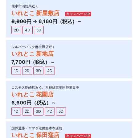
熊本市消防局近く
いれとこ 新屋敷店
キャンペーン中
8,800円
→ 6,160円（税込）～
2D
4D
5D
シルバーバック麻生田店近く
いれとこ 新地店
7,700円（税込）～
1D
2D
3D
4D
コスモス島崎店近く。月極駐車場同時募集中
いれとこ 花園店
6,600円（税込）～
1D
2D
3D
4D
5D
国体道路・ヤマダ電機熊本本店前
いれとこ 保田窪店
キャンペーン中