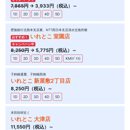
7,865円
→ 3,933円（税込）～
1D
2D
3D
4D
5D
肥後銀行北熊本支店裏、NTT西日本支店清水交換所横
いれとこ 室園店
おすすめ！
キャンペーン中
8,250円
→ 5,775円（税込）～
1D
2D
3D
4D
5D
KM(ﾊﾞｲｸ)
子飼橋通麓、子飼橋西側
いれとこ 新屋敷2丁目店
8,250円（税込）～
1D
2D
3D
4D
5D
本田技研近く
いれとこ 大津店
11,550円（税込）～