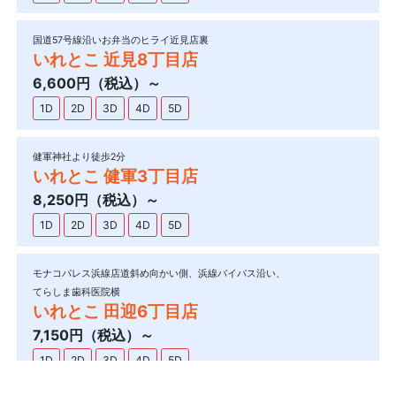
国道57号線沿いお弁当のヒライ近見店裏
いれとこ 近見8丁目店
6,600円（税込）～
1D
2D
3D
4D
5D
健軍神社より徒歩2分
いれとこ 健軍3丁目店
8,250円（税込）～
1D
2D
3D
4D
5D
モナコパレス浜線店道斜め向かい側、浜線バイパス沿い、
てらしま歯科医院横
いれとこ 田迎6丁目店
7,150円（税込）～
1D
2D
3D
4D
5D