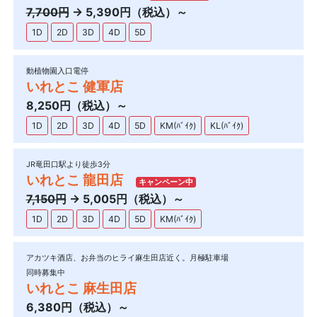
7,700円
→ 5,390円（税込）～
1D
2D
3D
4D
5D
動植物園入口電停
いれとこ 健軍店
8,250円（税込）～
1D
2D
3D
4D
5D
KM(ﾊﾞｲｸ)
KL(ﾊﾞｲｸ)
JR竜田口駅より徒歩3分
いれとこ 龍田店
キャンペーン中
7,150円
→ 5,005円（税込）～
1D
2D
3D
4D
5D
KM(ﾊﾞｲｸ)
アカツキ酒店、お弁当のヒライ麻生田店近く。月極駐車場
同時募集中
いれとこ 麻生田店
6,380円（税込）～