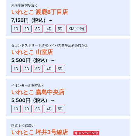
東海学園前駅近く
いれとこ 渡鹿8丁目店
7,150円（税込）～
1D
2D
3D
4D
5D
KM(ﾊﾞｲｸ)
セカンドストリート清水バイパス高平店斜め向かえ
いれとこ 山室店
5,500円（税込）～
1D
2D
3D
4D
5D
イオンモール熊本近く
いれとこ 嘉島中央店
5,500円（税込）～
1D
2D
3D
4D
5D
国道３号線沿い
いれとこ 坪井3号線店
キャンペーン中