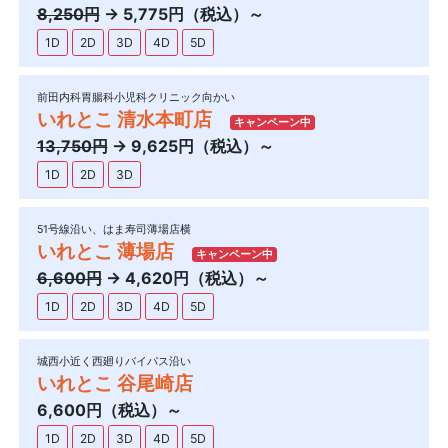
8,250円
→ 5,775円（税込）～
1D
2D
3D
4D
5D
前田内科胃腸科小児科クリニック向かい
いれとこ 清水本町店
キャンペーン中
13,750円
→ 9,625円（税込）～
1D
2D
3D
51号線沿い、はま寿司薄場店横
いれとこ 薄場店
キャンペーン中
6,600円
→ 4,620円（税込）～
1D
2D
3D
4D
5D
城西小近く西廻りバイパス沿い
いれとこ 谷尾崎店
6,600円（税込）～
1D
2D
3D
4D
5D