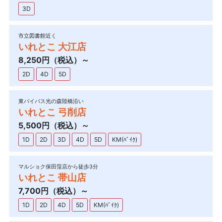
3D
市立図書館近く
いれとこ 大江店
8,250円（税込）～
2D
4D
5D
東バイパス光の森陸橋沿い
いれとこ 弓削店
5,500円（税込）～
1D
2D
3D
4D
5D
KM(ﾊﾞｲｸ)
マルショク保田窪店から徒歩3分
いれとこ 帯山店
7,700円（税込）～
1D
2D
4D
5D
KM(ﾊﾞｲｸ)