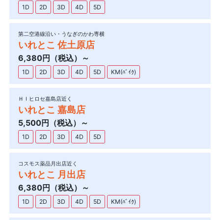
1D
2D
3D
4D
5D
第二空港線沿い・うなぎのかわ専横
いれとこ 佐土原店
6,380円（税込）～
1D
2D
3D
4D
5D
KM(ﾊﾞｲｸ)
ＨＩヒロセ嘉島店近く
いれとこ 嘉島店
5,500円（税込）～
1D
2D
3D
4D
5D
コスモス薬品月出店近く
いれとこ 月出店
6,380円（税込）～
1D
2D
3D
4D
5D
KM(ﾊﾞｲｸ)